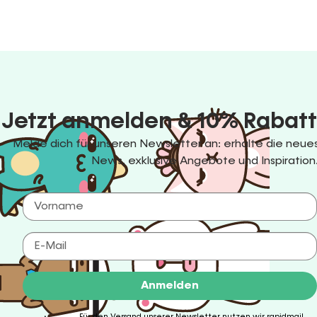
Jetzt anmelden & 10% Rabatt
Melde dich für unseren Newsletter an: erhalte die ne
News, exklusive Angebote und Inspiration
Anmelden
Für den Versand unserer Newsletter nutzen wir rapidmail.