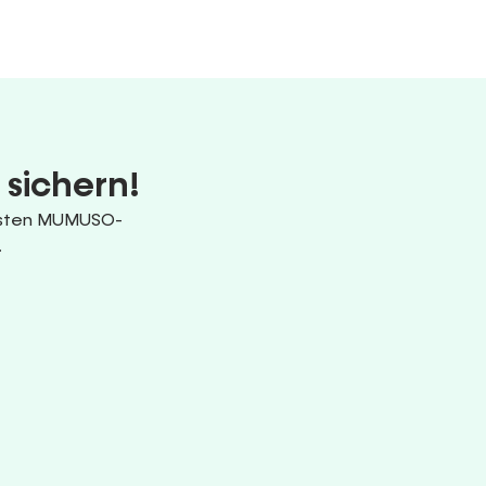
 sichern!
uesten MUMUSO-
.