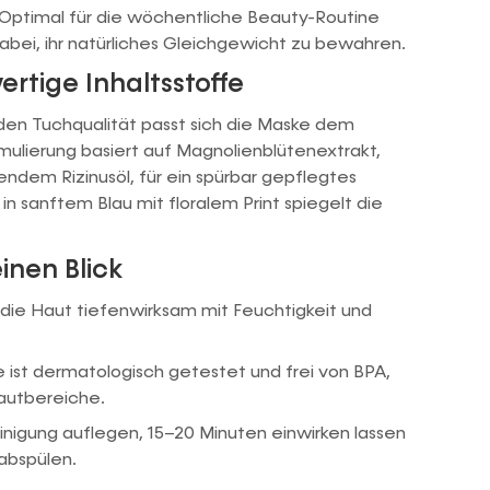
. Optimal für die wöchentliche Beauty-Routine
 dabei, ihr natürliches Gleichgewicht zu bewahren.
rtige Inhaltsstoffe
den Tuchqualität passt sich die Maske dem
rmulierung basiert auf Magnolienblütenextrakt,
endem Rizinusöl, für ein spürbar gepflegtes
n sanftem Blau mit floralem Print spiegelt die
inen Blick
die Haut tiefenwirksam mit Feuchtigkeit und
ist dermatologisch getestet und frei von BPA,
Hautbereiche.
nigung auflegen, 15–20 Minuten einwirken lassen
abspülen.