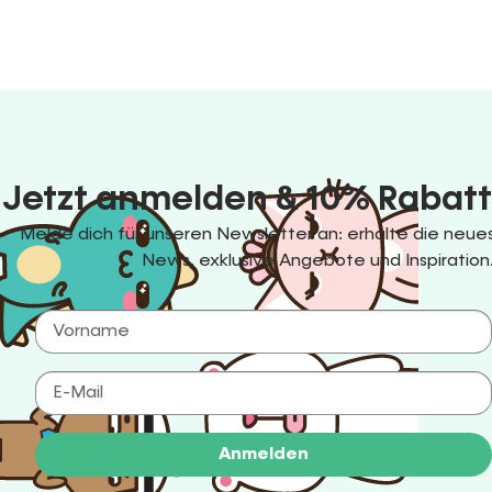
Jetzt anmelden & 10% Rabatt
Melde dich für unseren Newsletter an: erhalte die ne
News, exklusive Angebote und Inspiration
Anmelden