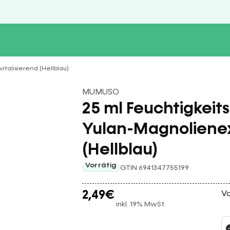
italisierend (Hellblau)
MUMUSO
25 ml Feuchtigkeit
Yulan-Magnolienext
(Hellblau)
Vorrätig
GTIN 6941347755199
2,49
€
Vo
inkl. 19% MwSt.