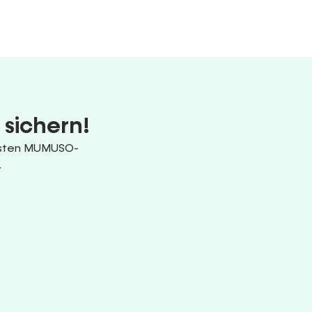
 sichern!
uesten MUMUSO-
.