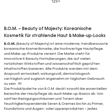
1
2
3
→
B.O.M. – Beauty of Majesty: Koreanische
Kosmetik für strahlende Haut & Make-up-Looks
B.O.M.
(Beauty of Majesty) ist eine moderne, trendbewusste
koreanische Kosmetikmarke, die hochwertige Hautpflege
und Make-up-Produkte vereint. Die Marke steht für
innovative K-Beauty-Formulierungen, die auf vielen
natürlichen Wirkstoffen und wissenschaftlich geprüften
Inhaltsstoffen basieren. Alle Produkte werden mit dem
Anspruch entwickelt, wirkungsvoll, dermatologisch
verträglich und zugleich angenehm im täglichen Gebrauch
zu sein. ￼
Die Produktpalette von B.O.M. deckt sowohl die essentiellen
Bereiche der Hautpflege als auch Make-up-Basics ab: Von
sanften Reinigungsschäumen und Tonern über
feuchtigkeitsspendende Seren & Cremes bis hin zu Primer,
Foundations und Augen- oder Lippenprodukten – jedes