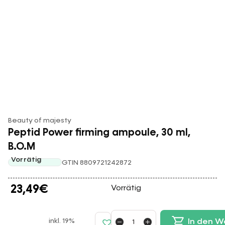
Beauty of majesty
Peptid Power firming ampoule, 30 ml,
B.O.M
Vorrätig
GTIN 8809721242872
23,49
€
Vorrätig
inkl. 19%
In den W