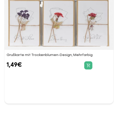
Grußkarte mit Trockenblumen-Design, Mehrfarbig
1,49
€