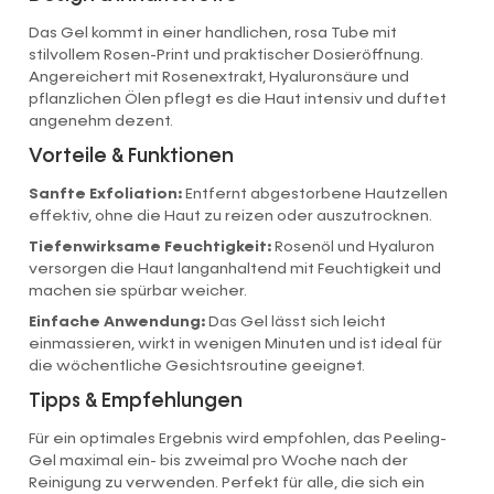
Das Gel kommt in einer handlichen, rosa Tube mit
stilvollem Rosen-Print und praktischer Dosieröffnung.
Angereichert mit Rosenextrakt, Hyaluronsäure und
pflanzlichen Ölen pflegt es die Haut intensiv und duftet
angenehm dezent.
Vorteile & Funktionen
Sanfte Exfoliation:
Entfernt abgestorbene Hautzellen
effektiv, ohne die Haut zu reizen oder auszutrocknen.
Tiefenwirksame Feuchtigkeit:
Rosenöl und Hyaluron
versorgen die Haut langanhaltend mit Feuchtigkeit und
machen sie spürbar weicher.
Einfache Anwendung:
Das Gel lässt sich leicht
einmassieren, wirkt in wenigen Minuten und ist ideal für
die wöchentliche Gesichtsroutine geeignet.
Tipps & Empfehlungen
Für ein optimales Ergebnis wird empfohlen, das Peeling-
Gel maximal ein- bis zweimal pro Woche nach der
Reinigung zu verwenden. Perfekt für alle, die sich ein