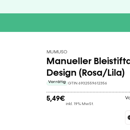
MUMUSO
Manueller Bleistift
Design (Rosa/Lila)
Vorrätig
GTIN 6932559612356
5,49
€
Vo
inkl. 19% MwSt.