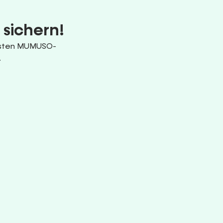
 sichern!
uesten MUMUSO-
.