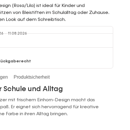
ign (Rosa/Lila) ist ideal für Kinder und
tzen von Bleistiften im Schulalltag oder Zuhause.
hen Look auf dem Schreibtisch.
26 – 11.08.2026
Rückgaberecht
ngen
Produktsicherheit
r Schule und Alltag
tzer mit frischem Einhorn-Design macht das
Spaß. Er eignet sich hervorragend für kreative
e Farbe in ihren Alltag bringen.