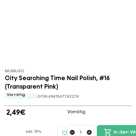
MUMUSO
City Searching Time Nail Polish, #16
(Transparent Pink)
Vorrätig
GTIN 6941347742274
2,49
€
Vorrätig
inkl. 19%
In den W