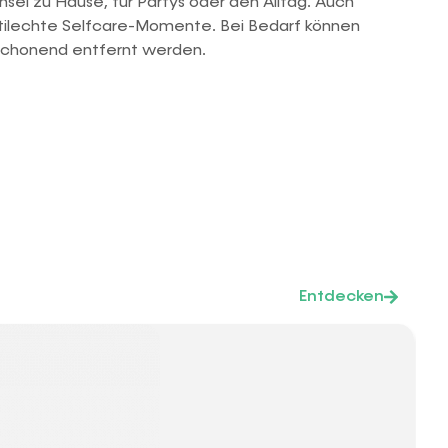
sel zu Hause, für Partys oder den Alltag. Auch
 stilechte Selfcare-Momente. Bei Bedarf können
schonend entfernt werden.
Entdecken