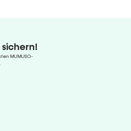
 sichern!
uesten MUMUSO-
.