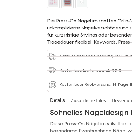
Die Press-On Nägel im sanften Grün-
unkomplizierte Nagelverschönerung fü
für kurzfristige Stylings oder besonde
Tragedauer flexibel. Keywords: Press
Voraussichtliche Lieferung: 11.08.202
Kostenlose
Lieferung ab 30 €
Kostenloser Rückversand:
14 Tage 
Details
Zusätzliche Infos
Bewertu
Schnelles Nageldesign 
Diese Press-On Nägel im stilvollen Loo
besonderen Events schöne Nägel wol